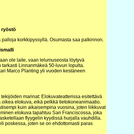
 ryöstö
a palloja korkkipyssyllä. Osumasta saa palkinnon.
smalli
aan ole laite, vaan lelumuseosta löytyvä
n tarkasti Linnanmäkeä 50-luvun lopulta.
ari Marco Planting yli vuoden kestäneen
 tekijöiden marinat: Elokuvateatterissa esitettävä
 oikea elokuva, eikä pelkkä tietokoneanimaatio.
istisempi kuin aikaisempina vuosina, joten liikkuvat
niminen elokuva tapahtuu San Franciscossa, joka
lasketellaan flyygelin kyydissä hurjalla vauhdilla.
eli poskessa, joten se on ehdottomasti paras