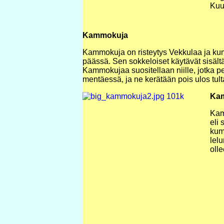
Kuu
Kammokuja
Kammokuja on risteytys Vekkulaa ja kum
päässä. Sen sokkeloiset käytävät sisältä
Kammokujaa suositellaan niille, jotka p
mentäessä, ja ne kerätään pois ulos tul
Ka
Kam
eli
kum
lel
oll