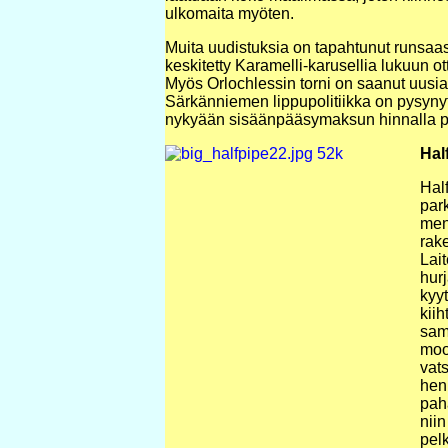
ulkomaita myöten.
Muita uudistuksia on tapahtunut runsaasti
keskitetty Karamelli-karusellia lukuun o
Myös Orlochlessin torni on saanut uusia 
Särkänniemen lippupolitiikka on pysynyt
nykyään sisäänpääsymaksun hinnalla p
Hal
Hal
par
menn
rake
Lait
hurj
kyy
kii
sam
moot
vats
henk
pah
niin
pelk