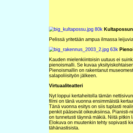
Kultapossun
Pelissä yritetään ampua ilmassa leijuvi
Pienoi
Kauden mielenkiintoisin uutuus ei suink
pienoismalli. Se kuvaa yksityiskohtaise
Pienoismallin on rakentanut museomest
salapoliisityön jälkeen.
Virtuaaliteatteri
Nyt loppui kertaheitolla tämän nettisivun
filmi on tänä vuonna ensimmäistä kertaa
Tänä vuonna esitys on siis tuplasti real
penkit pääsevät oikeuksiinsa. Pianisti-
on tunnetusti täynnä mäkiä. Niitä pitkin 
Elokuva on muutenkin tehty sopivasti ki
tähänastisista.