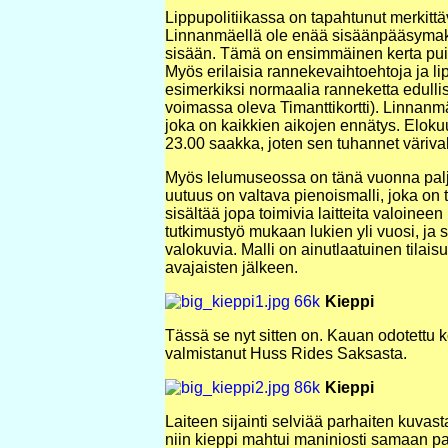
Lippupolitiikassa on tapahtunut merkittäv
Linnanmäellä ole enää sisäänpääsymaksu
sisään. Tämä on ensimmäinen kerta puist
Myös erilaisia rannekevaihtoehtoja ja l
esimerkiksi normaalia ranneketta edulli
voimassa oleva Timanttikortti). Linnanm
joka on kaikkien aikojen ennätys. Eloku
23.00 saakka, joten sen tuhannet värival
Myös lelumuseossa on tänä vuonna paljo
uutuus on valtava pienoismalli, joka on
sisältää jopa toimivia laitteita valoinee
tutkimustyö mukaan lukien yli vuosi, ja s
valokuvia. Malli on ainutlaatuinen tilai
avajaisten jälkeen.
Kieppi
Tässä se nyt sitten on. Kauan odotettu 
valmistanut Huss Rides Saksasta.
Kieppi
Laiteen sijainti selviää parhaiten kuvast
niin kieppi mahtui maniniosti samaan paik