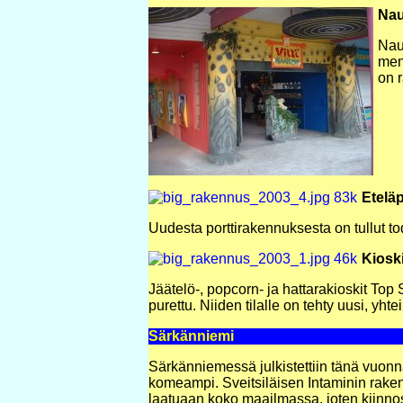
Nau
Naur
men
on 
Eteläp
Uudesta porttirakennuksesta on tullut t
Kioski
Jäätelö-, popcorn- ja hattarakioskit T
purettu. Niiden tilalle on tehty uusi, yht
Särkänniemi
Särkänniemessä julkistettiin tänä vuonna
komeampi. Sveitsiläisen Intaminin rake
laatuaan koko maailmassa, joten kiinnost