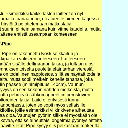
. Esimerkiksi kaikki lasten laitteet on nyt
ttamatta Ipanaarioon, eli alueelle niemen kärjessä.
hirviöitä pelottelemaan matkustajia.
 suurin piirtein samana kuin viime kaudella, mutta
ääsee entistä useampaan kohteeseen.
f-Pipe
f-Pipe on rakennettu Koskiseikkailun ja
kkipaikan väliseen rinteeseen. Laitteeseen
ään sisälle delfinaarion takaa, ja tullaan ulos
nnuksen toiselta puolelta eläintarhan vierestä.
e on todellinen nappiostos, sillä se näyttää todella
alta, mutta sopii melkein kenelle tahansa, joka
tiin pääsee (minimipituus 140cm). Vaunun
htyvyys on sen kokoon nähden melkoista, mutta
alla pehmeää sähkömagneettiin perustuvien
toreiden takia. Laite ei erityisesti tunnu
anpohjassa, joten se sopii myös sellaisille
ilöille, joille esimerkiksi viikinkivene aiheuttaa
aa oloa. Vaunujen pyörimisliike ei myöskään ole
 kovaa, että se aiheuttaisi ongelmia pyörityslaitteita
ääville. Half-Pipe kysyy siis pelkästään rohkeutta