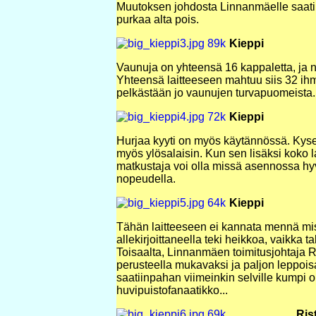
Muutoksen johdosta Linnanmäelle saatiin p
purkaa alta pois.
Kieppi
Vaunuja on yhteensä 16 kappaletta, ja n
Yhteensä laitteeseen mahtuu siis 32 ihm
pelkästään jo vaunujen turvapuomeista.
Kieppi
Hurjaa kyyti on myös käytännössä. Kyse
myös ylösalaisin. Kun sen lisäksi koko l
matkustaja voi olla missä asennossa hyv
nopeudella.
Kieppi
Tähän laitteeseen ei kannata mennä mi
allekirjoittaneella teki heikkoa, vaikka 
Toisaalta, Linnanmäen toimitusjohtaja R
perusteella mukavaksi ja paljon leppois
saatiinpahan viimeinkin selville kumpi o
huvipuistofanaatikko...
Ris