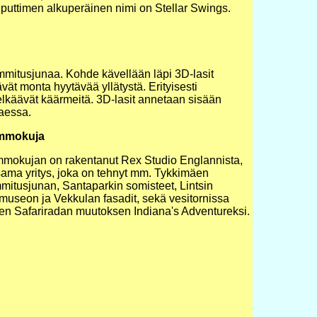
puttimen alkuperäinen nimi on Stellar Swings.
mitusjunaa. Kohde kävellään läpi 3D-lasit
vät monta hyytävää yllätystä. Erityisesti
elkäävät käärmeitä. 3D-lasit annetaan sisään
taessa.
mmokuja
mokujan on rakentanut Rex Studio Englannista,
 sama yritys, joka on tehnyt mm. Tykkimäen
mitusjunan, Santaparkin somisteet, Lintsin
umuseon ja Vekkulan fasadit, sekä vesitornissa
een Safariradan muutoksen Indiana's Adventureksi.