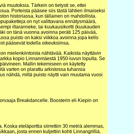
iä muutoksia. Tärkein on tietysti se, ettei
a. Porteista pääsee siis tästä lähtien ilmaiseksi
on historiassa, kun tällainen on mahdollista.
ippupaketteja on nyt valittavana ennätysmäärä,
sempi iltaranneke, tai kuukausikortti (kuukauden
äki on tänä vuonna avoinna peräti 125 päivää,
ussa puisto on kaksi viikkoa avoinna jopa kello
ot pääsevät todella oikeuksiinsa.
n mielenkiintoista nähtävää. Kaikista näyttävin
 tarkka kopio Linnanmäestä 1950-luvun lopulta. Se
n päivineen. Mallin tekemiseen on käytetty
itä varten on plarattu arkistossa tuhansia
suus nähdä, miltä puisto näytti vain muutama vuosi
korvaaja Breakdancelle. Boosterin eli Kiepin on
a. Koska eteläporttia siirrettiin 30 metriä alemmas,
kaan, josta ennen kuljettiin kohti Linnangrilliä.