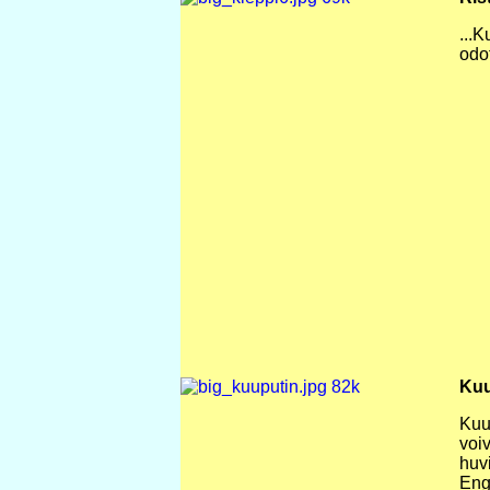
...
odo
Kuu
Kuup
voi
huvi
Eng