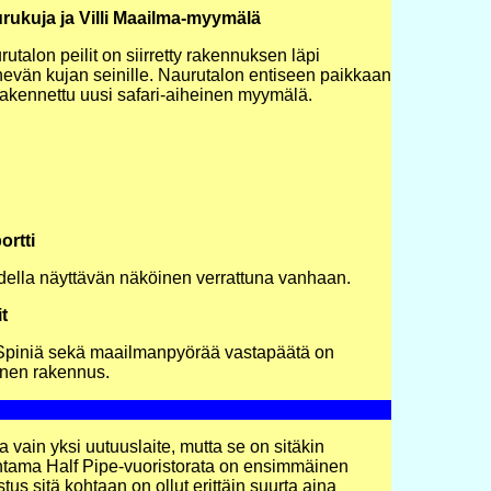
rukuja ja Villi Maailma-myymälä
utalon peilit on siirretty rakennuksen läpi
evän kujan seinille. Naurutalon entiseen paikkaan
rakennettu uusi safari-aiheinen myymälä.
ortti
odella näyttävän näköinen verrattuna vanhaan.
t
op Spiniä sekä maailmanpyörää vastapäätä on
einen rakennus.
 vain yksi uutuuslaite, mutta se on sitäkin
ntama Half Pipe-vuoristorata on ensimmäinen
us sitä kohtaan on ollut erittäin suurta aina