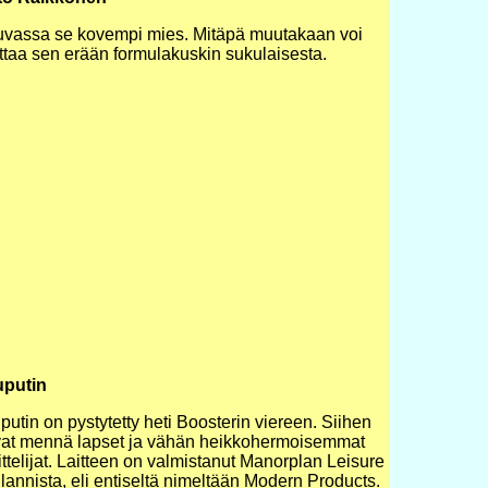
Kuvassa se kovempi mies. Mitäpä muutakaan voi
ttaa sen erään formulakuskin sukulaisesta.
putin
utin on pystytetty heti Boosterin viereen. Siihen
vat mennä lapset ja vähän heikkohermoisemmat
ttelijat. Laitteen on valmistanut Manorplan Leisure
lannista, eli entiseltä nimeltään Modern Products.