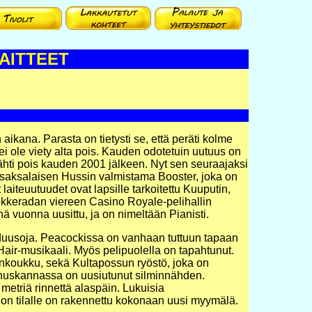
AITTEET
 aikana. Parasta on tietysti se, että peräti kolme
 ei ole viety alta pois. Kauden odotetuin uutuus on
lähti pois kauden 2001 jälkeen. Nyt sen seuraajaksi
te, saksalaisen Hussin valmistama Booster, joka on
iteuutuudet ovat lapsille tarkoitettu Kuuputin,
kkeradan viereen Casino Royale-pelihallin
änä vuonna uusittu, ja on nimeltään Pianisti.
uusoja. Peacockissa on vanhaan tuttuun tapaan
air-musikaali. Myös pelipuolella on tapahtunut.
nkoukku, sekä Kultapossun ryöstö, joka on
nnuskannassa on uusiutunut silminnähden.
0 metriä rinnettä alaspäin. Lukuisia
alon tilalle on rakennettu kokonaan uusi myymälä.