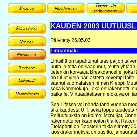
KAUDEN 2003 UUTUUSL
Päivitetty 26.05.03
Linnanmäki
Lintsillä on tapahtunut taas paljon talven
uutta laitetta on saapunut, mutta yhtään
tietenkin korvaaja Breakdancelle, joka 
on tullut vielä pari astetta kovempi lai
saanut suomalaisen nimen Kieppi. Muut la
sekä Kammokuja, joka on rakennettu nu
paikalle. Virtuaalitettaerin elokuva on t
Sea Lifessa voi nähdä tänä vuonna med
alkukaudesta UIT, sekä loppukaudesta H
Peliuutuuksia on kolme: Mcnuijat, Onne
rakennettu renkaanheiton tilalle. Rake
Eteläportti on Boosterin takia siirretty 3
kioskirakennuksia on uusittu, ja naurut