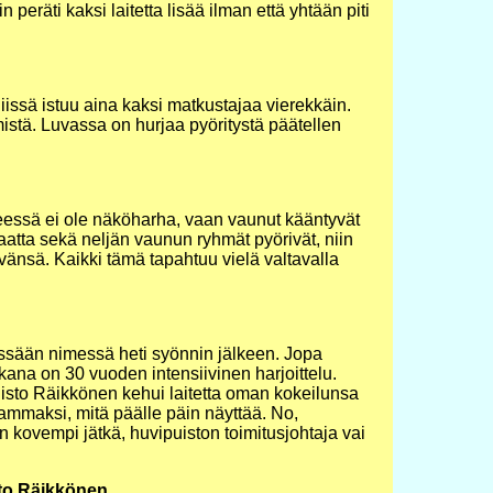
eräti kaksi laitetta lisää ilman että yhtään piti
iissä istuu aina kaksi matkustajaa vierekkäin.
istä. Luvassa on hurjaa pyöritystä päätellen
essä ei ole näköharha, vaan vaunut kääntyvät
aatta sekä neljän vaunun ryhmät pyörivät, niin
änsä. Kaikki tämä tapahtuu vielä valtavalla
ssään nimessä heti syönnin jälkeen. Jopa
takana on 30 vuoden intensiivinen harjoittelu.
isto Räikkönen kehui laitetta oman kokeilunsa
ammaksi, mitä päälle päin näyttää. No,
n kovempi jätkä, huvipuiston toimitusjohtaja vai
to Räikkönen