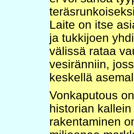
teräsrunkoiseksi
Laite on itse as
ja tukkijoen yh
välissä rataa v
vesiränniin, jo
keskellä asemal
Vonkaputous o
historian kallei
rakentaminen o