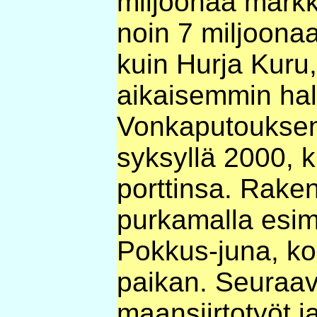
miljoonaa markka
noin 7 miljoonaa
kuin Hurja Kuru,
aikaisemmin hal
Vonkaputouksen
syksyllä 2000, 
porttinsa. Raken
purkamalla esim
Pokkus-juna, kos
paikan. Seuraav
maansiirtotyöt j