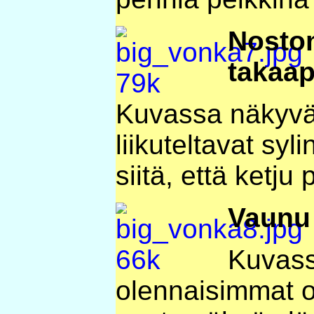
Nosto
takaap
Kuvassa näkyvät
liikuteltavat syli
siitä, että ketju
Vaunu 
Kuvass
olennaisimmat o