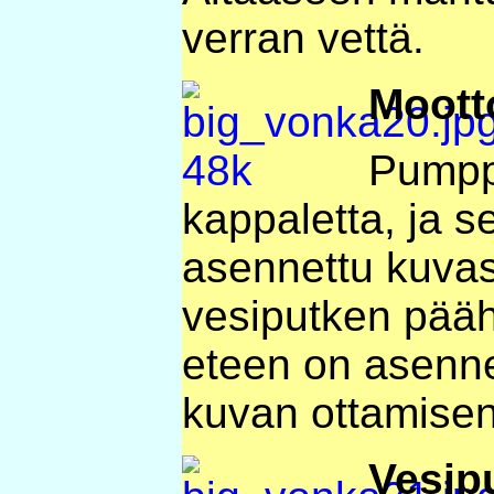
verran vettä.
Moott
Pumpp
kappaletta, ja s
asennettu kuva
vesiputken pää
eteen on asennet
kuvan ottamisen
Vesip