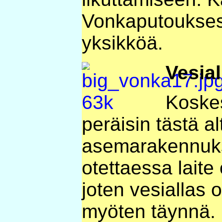
Vonkaputouksess
yksikköä.
Vesial
Koskes
peräisin tästä al
asemarakennuk
otettaessa laite 
joten vesiallas 
myöten täynnä.