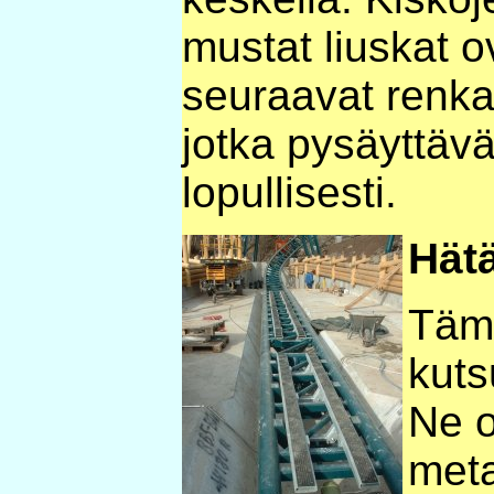
mustat liuskat ov
seuraavat renkaa
jotka pysäyttäv
lopullisesti.
Hätä
Tämä
kuts
Ne o
meta