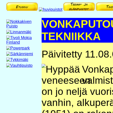
VONKAPUTO
TEKNIIKKA
Päivitetty 11.08
Vonka
valmis
on jo neljä vuori
vanhin, alkuper