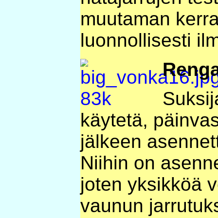
muutaman kerra
luonnollisesti i
Renga
Suksij
käytetä, päinvas
jälkeen asennett
Niihin on asenn
joten yksikköä 
vaunun jarrutuk