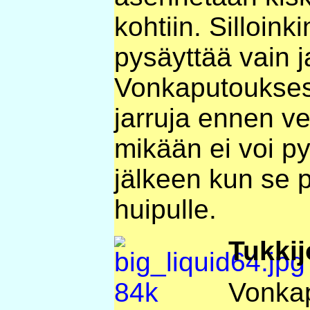
kohtiin. Silloink
pysäyttää vain j
Vonkaputouksess
jarruja ennen ve
mikään ei voi p
jälkeen kun se
huipulle.
Tukkij
Vonka