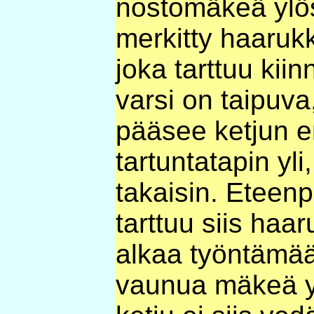
nostomäkeä ylös
merkitty haarukk
joka tarttuu kii
varsi on taipuva
pääsee ketjun 
tartuntatapin yli
takaisin. Eteenp
tarttuu siis haar
alkaa työntämä
vaunua mäkeä y