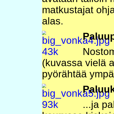
matkustajat ohja
alas.
Paluu
Nostom
(kuvassa vielä 
pyörähtää ympär
Paluu
...ja p