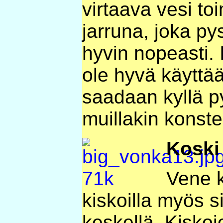
virtaava vesi to
jarruna, joka p
hyvin nopeasti. I
ole hyvä käyttä
saadaan kyllä 
muillakin konstei
Koski
Vene k
kiskoilla myös s
keskellä. Kiskoj