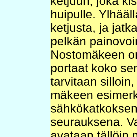
ketjuun, joka k
huipulle. Ylhääll
ketjusta, ja ja
pelkän painovoi
Nostomäkeen o
portaat koko sen
tarvitaan silloin
mäkeen esimerk
sähkökatkoksen 
seurauksena. V
avataan tällöin 