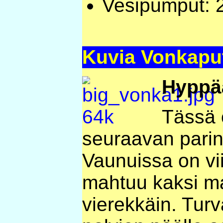
Vesipumput: 
Kuvia Vonkapu
Hyppä
Tässä 
seuraavan parin
Vaunuissa on viis
mahtuu kaksi m
vierekkäin. Turv