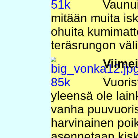
Vaunui
mitään muita is
ohuita kumimatto
teräsrungon väli
Viime
Vuoris
yleensä ole lain
vanha puuvuoris
harvinainen poi
asennetaan kisko