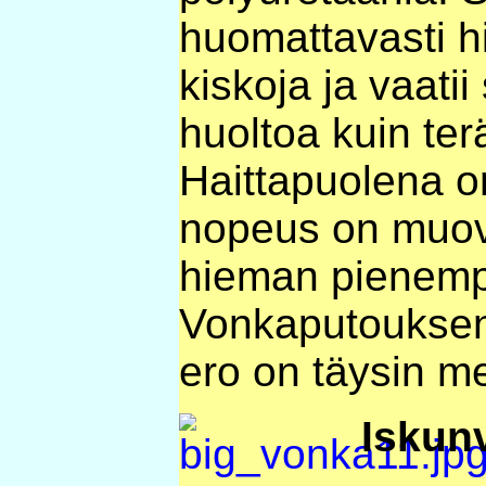
huomattavasti h
kiskoja ja vaati
huoltoa kuin ter
Haittapuolena o
nopeus on muovip
hieman pienemp
Vonkaputouksen 
ero on täysin me
Iskun