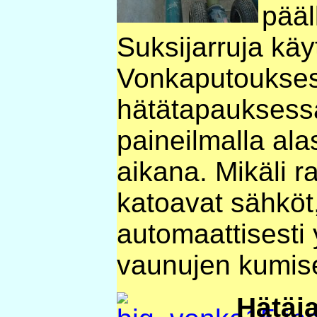
pääl
Suksijarruja kä
Vonkaputoukses
hätätapauksess
paineilmalla al
aikana. Mikäli r
katoavat sähköt,
automaattisesti y
vaunujen kumis
Hätäja