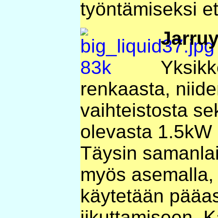
työntämiseksi e
Jarru
Yksikk
renkaasta, niide
vaihteistosta s
olevasta 1.5kW 
Täysin samanlai
myös asemalla, m
käytetään pääas
iikuttamiseen. 