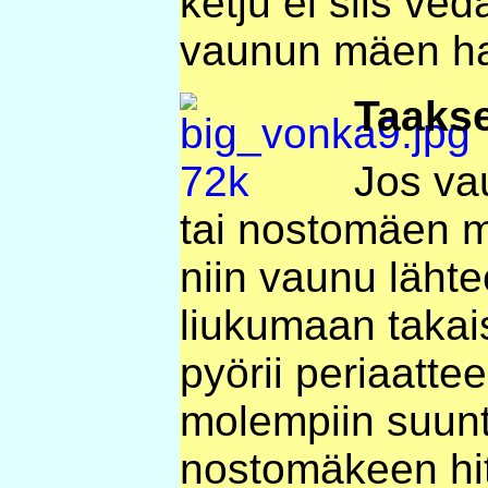
ketju ei siis ve
vaunun mäen har
Taakse
Jos vau
tai nostomäen mo
niin vaunu lähte
liukumaan takais
pyörii periaatte
molempiin suunt
nostomäkeen hit