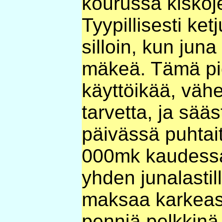
kourussa kiskoje
Tyypillisesti ket
silloin, kun ju
mäkeä. Tämä pid
käyttöikää, väh
tarvetta, ja sää
päivässä puhtai
000mk kaudessa)
yhden junalastil
maksaa karkeast
penniä pelkkinä