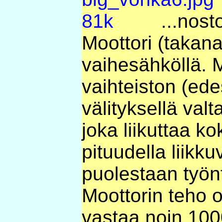
...nost
Moottori (takana,
vaihesähköllä. Mo
vaihteiston (ed
välityksellä va
joka liikuttaa 
pituudella liikku
puolestaan työn
Moottorin teho 
vastaa noin 100