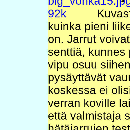
Kuvast
kuinka pieni liik
on. Jarrut voiva
senttiä, kunnes 
vipu osuu siihen
pysäyttävät vau
koskessa ei olis
verran koville la
että valmistaja 
hätäjarrujen tes