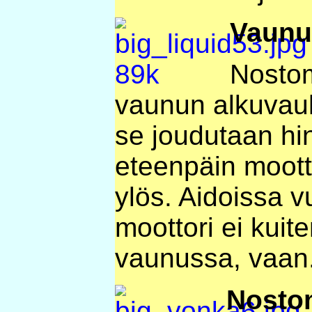
Vaunu
Nostom
vaunun alkuvauh
se joudutaan hi
eteenpäin moott
ylös. Aidoissa v
moottori ei kuite
vaunussa, vaan.
Nosto