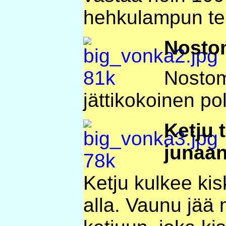
hehkulampun te
Nosto
Nostom
jättikokoinen po
Ketju t
junaa
Ketju kulkee kis
alla. Vaunu jää