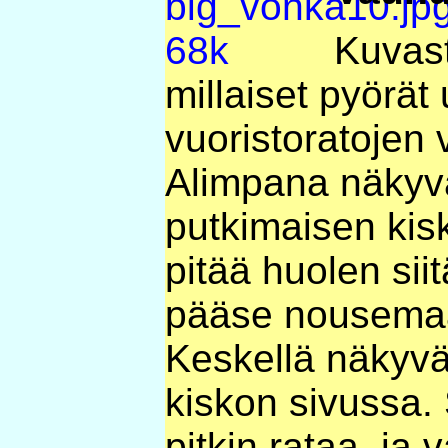
Kuvast
millaiset pyörät
vuoristoratojen
Alimpana näkyvä
putkimaisen kisk
pitää huolen siit
pääse nousemaa
Keskellä näkyvä
kiskon sivussa.
pitkin rataa, ja