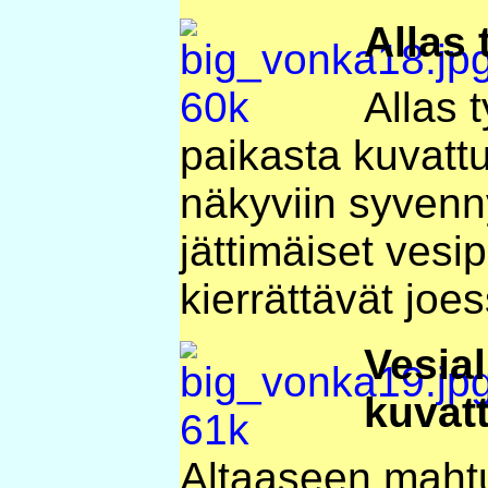
Allas 
Allas 
paikasta kuvattu
näkyviin syvenn
jättimäiset vesi
kierrättävät joe
Vesial
kuvat
Altaaseen mahtu