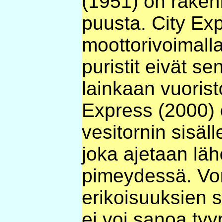
(1951) on rake
puusta. City Ex
moottorivoimalla
puristit eivät se
lainkaan vuoris
Express (2000) 
vesitornin sisäll
joka ajetaan läh
pimeydessä. Vo
erikoisuuksien s
ei voi sanoa tyyp