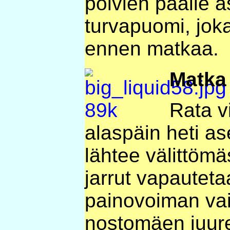
polvien päälle 
turvapuomi, joka
ennen matkaa.
Matka
Rata vi
alaspäin heti a
lähtee välittömäs
jarrut vapautetaa
painovoiman va
nostomäen juure