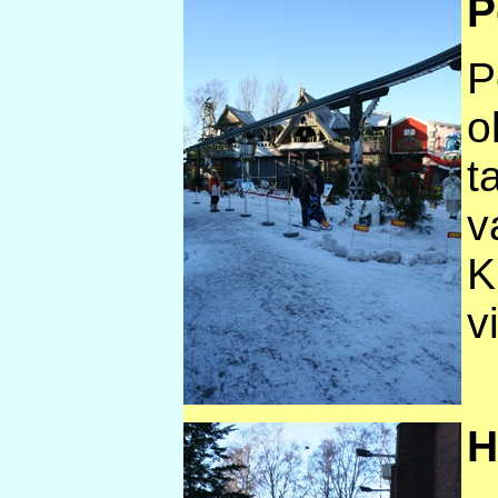
P
P
o
t
v
K
v
H