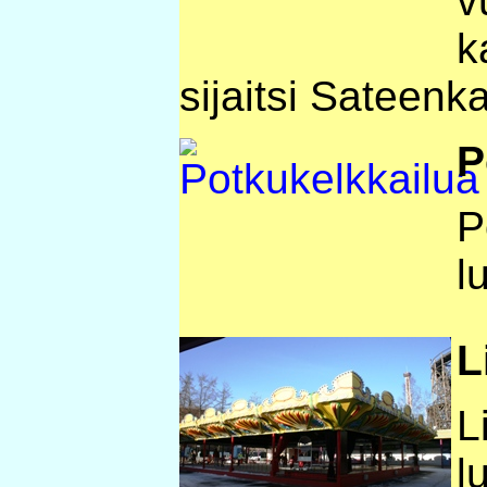
v
k
sijaitsi Sateenk
P
P
l
L
L
l