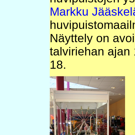
Markku Jääskel
huvipuistomaail
Näyttely on av
talviriehan ajan
18.