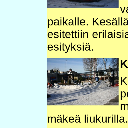
v
paikalle. Kesäll
esitettiin erilai
esityksiä.
K
K
p
m
mäkeä liukurilla