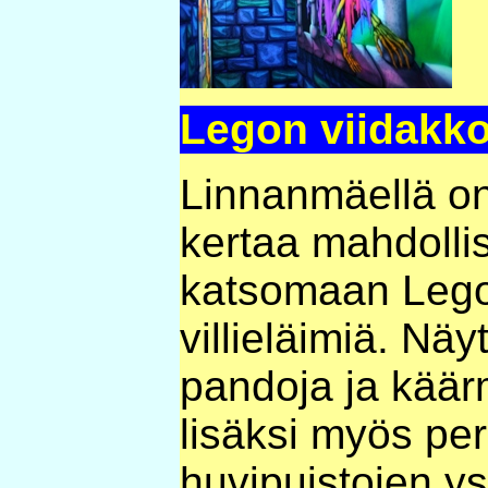
Legon viidakko
Linnanmäellä o
kertaa mahdoll
katsomaan Legoi
villieläimiä. Näyt
pandoja ja käärm
lisäksi myös per
huvipuistojen ys