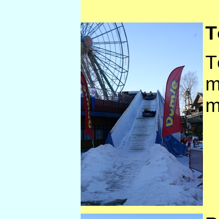
T
T
m
m