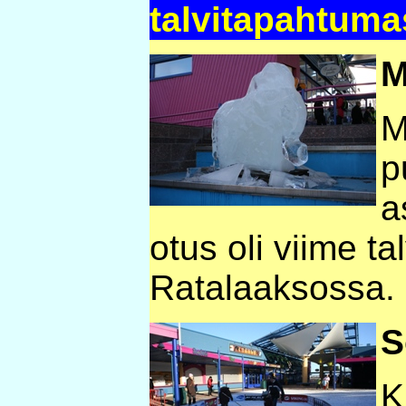
talvitapahtuma
M
M
p
a
otus oli viime t
Ratalaaksossa.
S
K