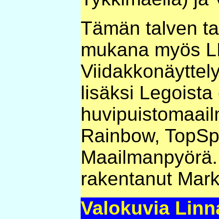
Tämän talven t
mukana myös LE
Viidakkonäyttel
lisäksi Legoista
huvipuistomaail
Rainbow, TopSpi
Maailmanpyörä.
rakentanut Mark
Valokuvia Lin