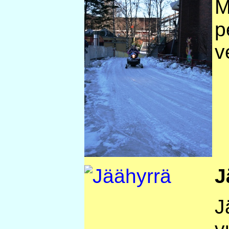
M
p
v
J
J