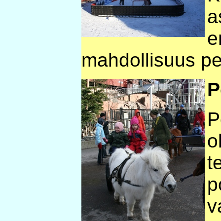
a
e
mahdollisuus pe
P
P
o
t
p
v