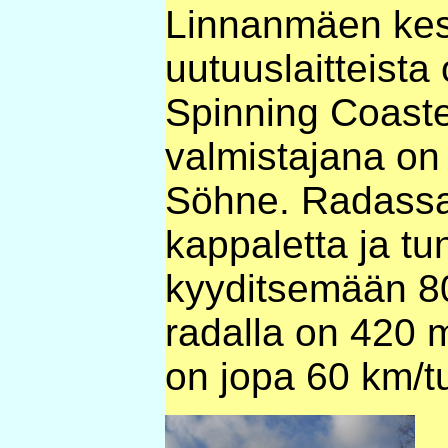
Linnanmäen kes
uutuuslaitteist
Spinning Coaste
valmistajana on
Söhne. Radassa
kappaletta ja tu
kyyditsemään 80
radalla on 420 
on jopa 60 km/t