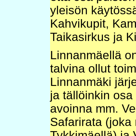
yleisön käytössä
Kahvikupit, Ka
Taikasirkus ja K
Linnanmäellä o
talvina ollut to
Linnanmäki järje
ja tällöinkin osa 
avoinna mm. Ves
Safarirata (joka
Tykkimäellä) ja 