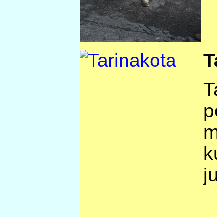
T
T
p
m
k
j