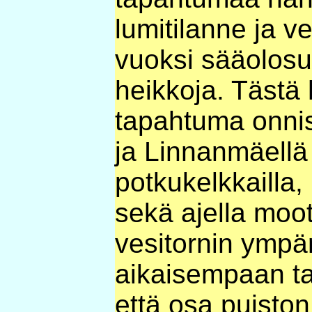
lumitilanne ja ve
vuoksi sääolosuh
heikkoja. Tästä 
tapahtuma onnis
ja Linnanmäellä
potkukelkkailla
sekä ajella moot
vesitornin ympär
aikaisempaan ta
että osa puiston 