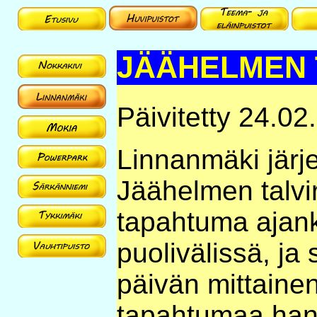
JÄÄHELMEN T
Päivitetty 24.02
Linnanmäki järj
Jäähelmen talvi
tapahtuma ajank
puolivälissä, ja
päivän mittaine
tapahtumaa han