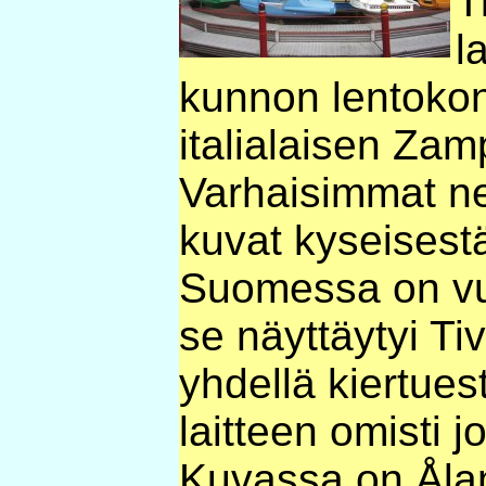
T
l
kunnon lentokon
italialaisen Za
Varhaisimmat ne
kuvat kyseisestä
Suomessa on vuo
se näyttäytyi Ti
yhdellä kiertuest
laitteen omisti j
Kuvassa on Åla