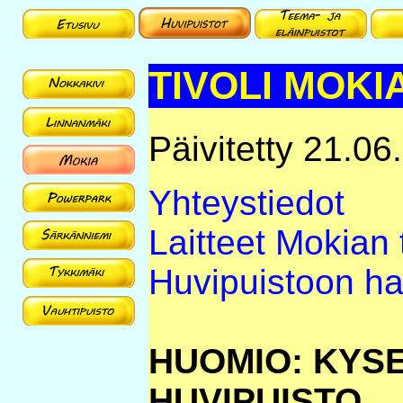
TIVOLI MOKI
Päivitetty 21.06
Yhteystiedot
Laitteet Mokian t
Huvipuistoon han
HUOMIO: KYS
HUVIPUISTO.