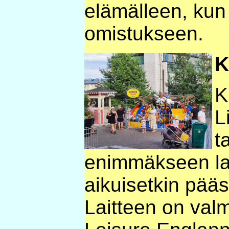
elämälleen, kun
omistukseen.
K
K
L
t
enimmäkseen lap
aikuisetkin pääs
Laitteen on val