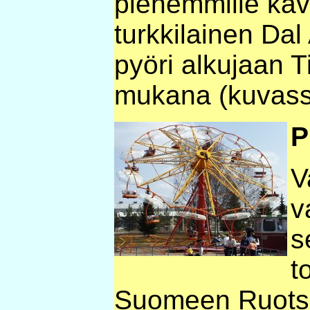
pienemmille kävi
turkkilainen Da
pyöri alkujaan T
mukana (kuvass
P
V
v
s
t
Suomeen Ruotsin