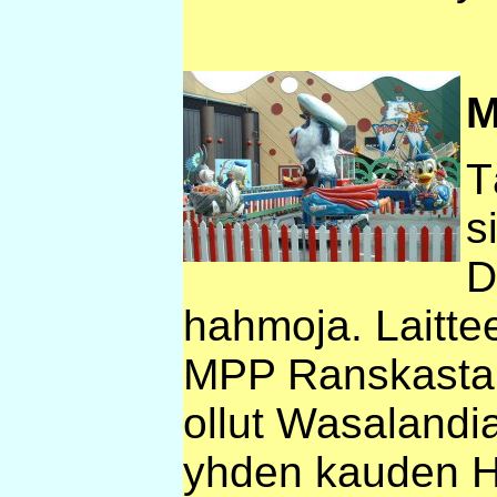
M
T
s
D
hahmoja. Laittee
MPP Ranskasta.
ollut Wasalandia
yhden kauden H