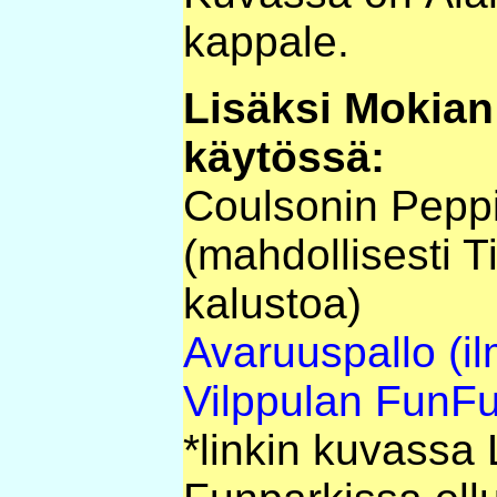
kappale.
Lisäksi Mokian t
käytössä:
Coulsonin Peppi
(mahdollisesti Ti
kalustoa)
Avaruuspallo (il
Vilppulan FunFu
*linkin kuvassa