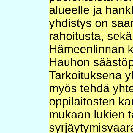
alueelle ja han
yhdistys on saa
rahoitusta, sekä
Hämeenlinnan k
Hauhon säästöpa
Tarkoituksena y
myös tehdä yhtei
oppilaitosten ka
mukaan lukien t
syrjäytymisvaara