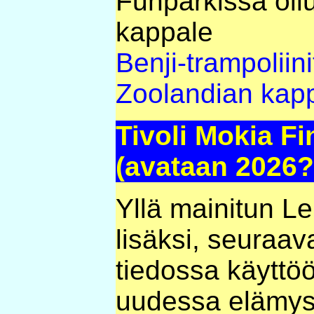
Funparkissa oll
kappale
Benji-trampoliini
Zoolandian kap
Tivoli Mokia Fin
(avataan 2026?
Yllä mainitun L
lisäksi, seuraava
tiedossa käyttöö
uudessa elämysp