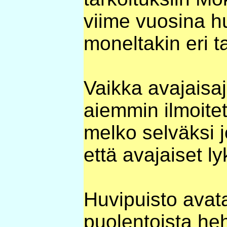
viime vuosina hu
moneltakin eri t
Vaikka avajaisa
aiemmin ilmoitet
melko selväksi 
että avajaiset l
Huvipuisto avat
puolentoista heh