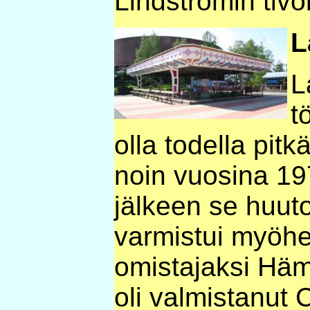
Lindströmin tivo
L
L
t
olla todella pit
noin vuosina 19
jälkeen se huuto
varmistui myöh
omistajaksi Hä
oli valmistanut 