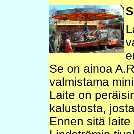
S
L
v
e
Se on ainoa A.
valmistama mini
Laite on peräisi
kalustosta, jos
Ennen sitä laite