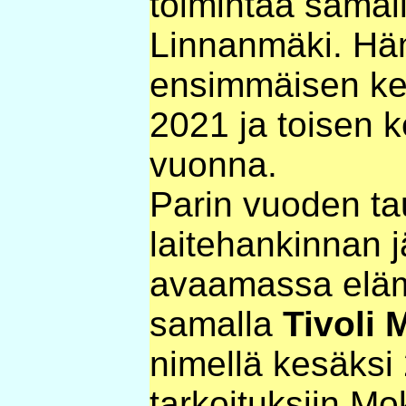
toimintaa samall
Linnanmäki. Häm
ensimmäisen ker
2021 ja toisen 
vuonna.
Parin vuoden t
laitehankinnan 
avaamassa eläm
samalla
Tivoli 
nimellä kesäksi
tarkoituksiin Mo