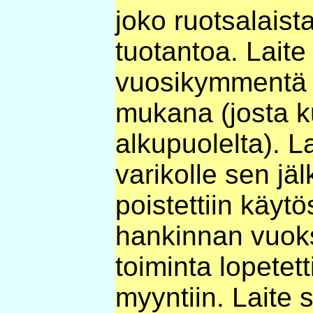
joko ruotsalaista
tuotantoa. Laite
vuosikymmentä T
mukana (josta k
alkupuolelta). Lai
varikolle sen jä
poistettiin käy
hankinnan vuoksi
toiminta lopetett
myyntiin. Laite s