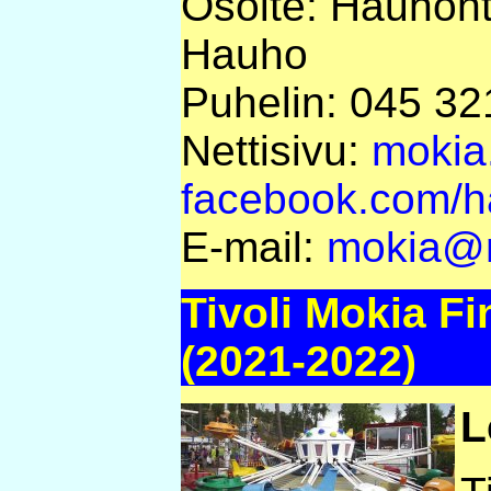
Osoite: Hauhont
Hauho
Puhelin: 045 32
Nettisivu:
mokia.f
facebook.com/
E-mail:
mokia@m
Tivoli Mokia Fin
(2021-2022)
L