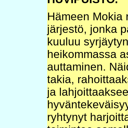
Hämeen Mokia ry
järjestö, jonka p
kuuluu syrjäytyn
heikommassa a
auttaminen. Näi
takia, rahoittaa
ja lahjoittaakse
hyväntekeväisyy
ryhtynyt harjoit