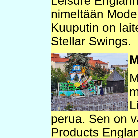
Leisure Englanni
nimeltään Mode
Kuuputin on lait
Stellar Swings.
M
M
m
L
perua. Sen on v
Products Englan