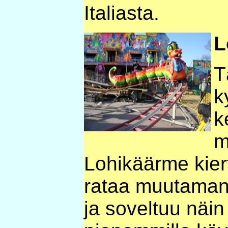
Italiasta.
L
T
k
k
m
Lohikäärme kiert
rataa muutaman
ja soveltuu näi