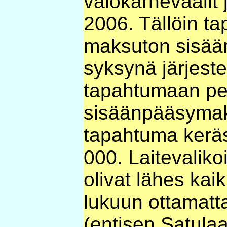
valokarnevaalit j
2006. Tällöin t
maksuton sisää
syksynä järjest
tapahtumaan peri
sisäänpääsymaks
tapahtuma keräsi
000. Laitevaliko
olivat lähes kaik
lukuun ottamatt
(entisen Satul