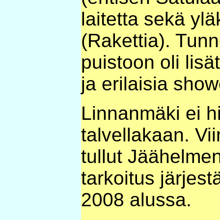
laitetta sekä y
(Rakettia). Tun
puistoon oli lisä
ja erilaisia show
Linnanmäki ei hi
talvellakaan. Vii
tullut Jäähelmen
tarkoitus järje
2008 alussa.