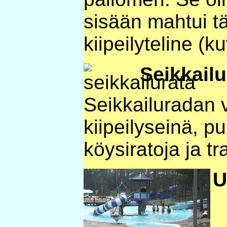
sisään mahtui t
kiipeilyteline (k
Seikkailu
Seikkailuradan 
kiipeilyseinä, pu
köysiratoja ja tr
U