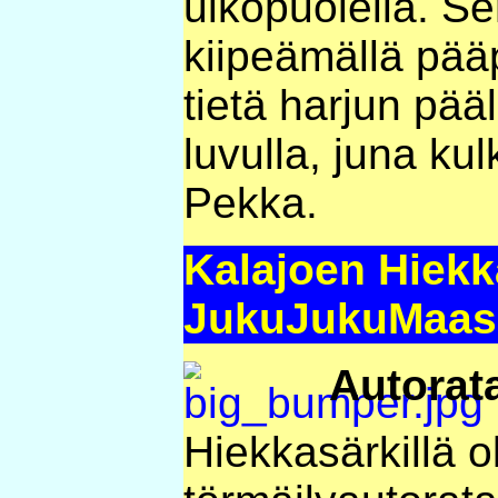
ulkopuolella. S
kiipeämällä pää
tietä harjun pää
luvulla, juna ku
Pekka.
Kalajoen Hiekka
JukuJukuMaassa 
Autorat
Hiekkasärkillä o