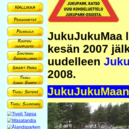
JukuJukuMaa lo
kesän 2007 jäl
uudelleen
Juku
2008.
JukuJukuMaan 