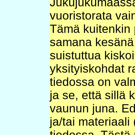
Jukujukumaassa
vuoristorata va
Tämä kuitenkin p
samana kesänä
suistuttua kiskoi
yksityiskohdat r
tiedossa on val
ja se, että sill
vaunun juna. Ed
ja/tai materiaali
tiedossa. Tästä 