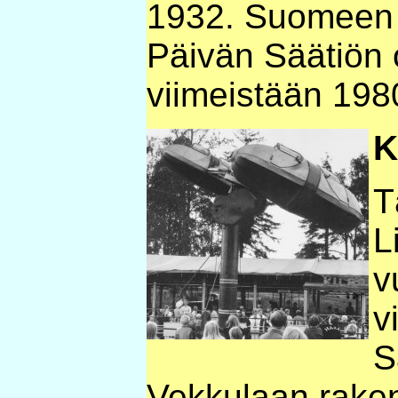
1932. Suomeen k
Päivän Säätiön
viimeistään 198
K
T
L
v
v
S
Vekkulaan raken