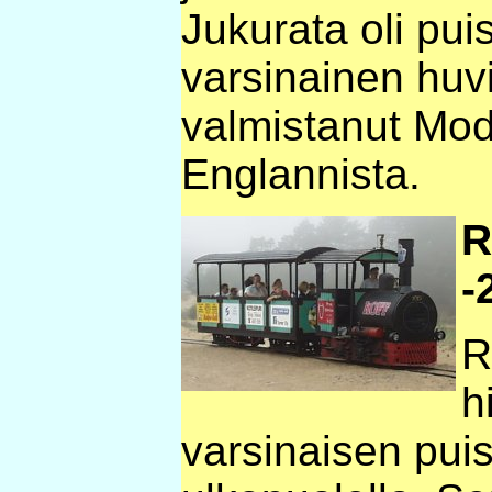
Jukurata oli pui
varsinainen huvi
valmistanut Mo
Englannista.
R
-
R
h
varsinaisen pui