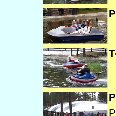
P
T
P
P