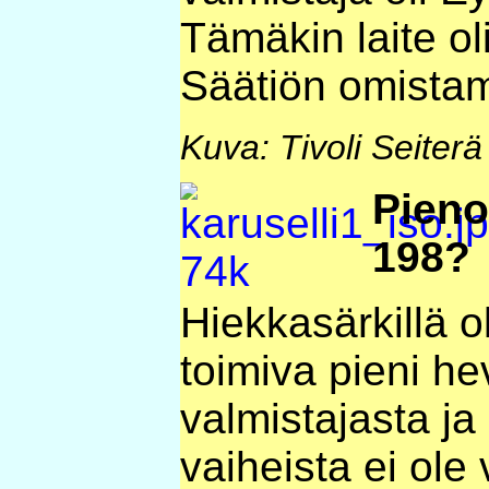
Tämäkin laite ol
Säätiön omista
Kuva: Tivoli Seiterä
Pieno
198?
Hiekkasärkillä ol
toimiva pieni he
valmistajasta j
vaiheista ei ole