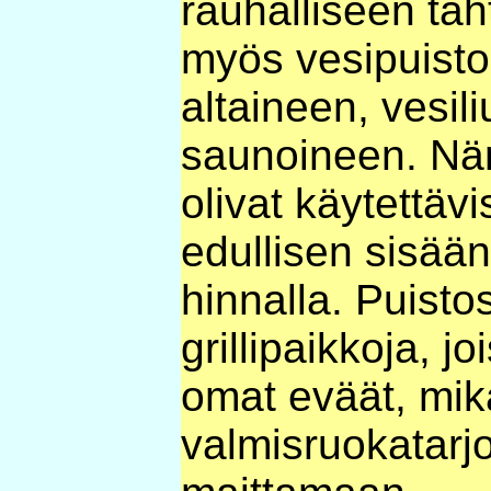
rauhalliseen taht
myös vesipuisto
altaineen, vesi
saunoineen. Näm
olivat käytettäv
edullisen sisä
hinnalla. Puisto
grillipaikkoja, j
omat eväät, mikä
valmisruokatarjo