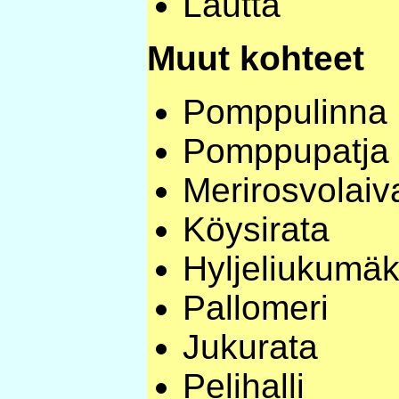
Lautta
Muut kohteet
Pomppulinna
Pomppupatja 
Merirosvolaiv
Köysirata
Hyljeliukumäk
Pallomeri
Jukurata
Pelihalli