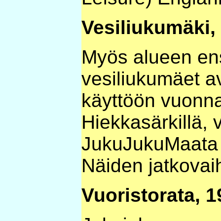
Vesiliukumäki,
Myös alueen en
vesiliukumäet av
käyttöön vuonn
Hiekkasärkillä,
JukuJukuMaata 
Näiden jatkovaih
Vuoristorata, 