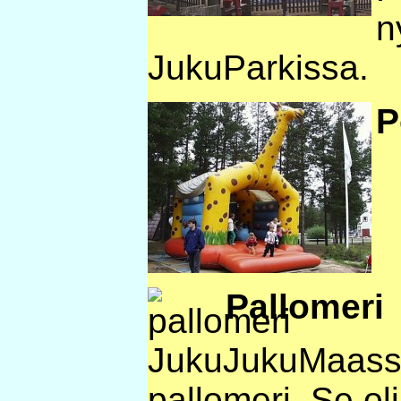
n
JukuParkissa.
P
Pallomeri
JukuJukuMaassa
pallomeri. Se oli