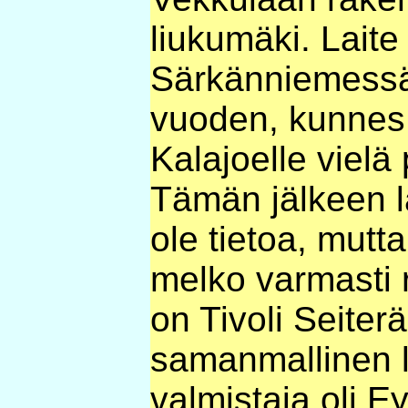
liukumäki. Laite 
Särkänniemess
vuoden, kunnes s
Kalajoelle vielä
Tämän jälkeen la
ole tietoa, mutt
melko varmasti 
on Tivoli Seite
samanmallinen la
valmistaja oli Ey