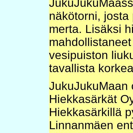
JukuJukuMaassa.
näkötorni, josta
merta. Lisäksi h
mahdollistaneet 
vesipuiston liuk
tavallista korke
JukuJukuMaan o
Hiekkasärkät Oy
Hiekkasärkillä 
Linnanmäen entis