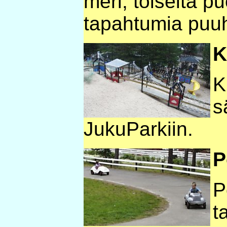
meri, toiselta pu
tapahtumia puu
K
K
s
JukuParkiin.
P
P
t