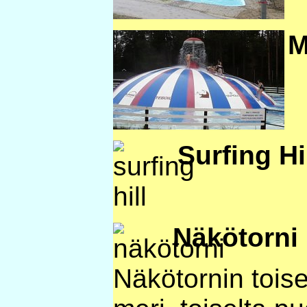
M
Surfing Hi
Näkötorni
Näkötornin toise