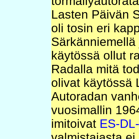
törmäilyautorata
Lasten Päivän S
oli tosin eri kap
Särkänniemellä 
käytössä ollut r
Radalla mitä t
olivat käytössä
Autoradan vanh
vuosimallin 196
imitoivat
ES-DL-
valmistajasta ei 