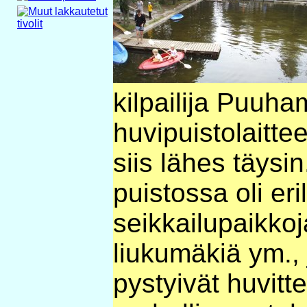
kilpailija Puuha
huvipuistolaittee
siis lähes täysi
puistossa oli eri
seikkailupaikko
liukumäkiä ym., 
pystyivät huvit