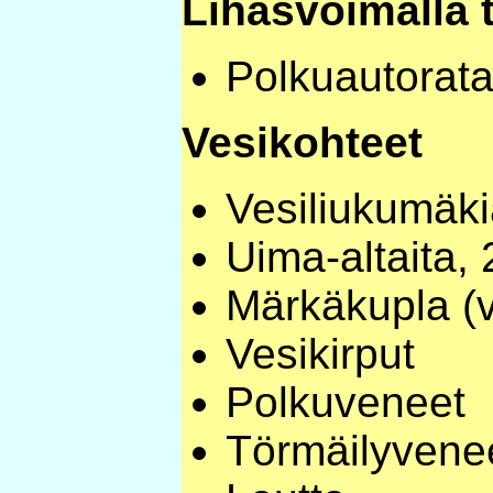
Lihasvoimalla t
Polkuautorat
Vesikohteet
Vesiliukumäki
Uima-altaita, 
Märkäkupla (
Vesikirput
Polkuveneet
Törmäilyvene