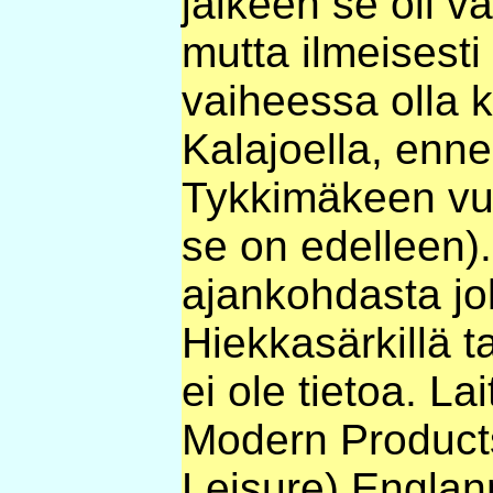
jälkeen se oli vä
mutta ilmeisesti 
vaiheessa olla 
Kalajoella, enne
Tykkimäkeen vu
se on edelleen).
ajankohdasta jol
Hiekkasärkillä 
ei ole tietoa. La
Modern Product
Leisure) Englan