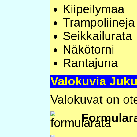
Kiipeilymaa
Trampoliineja
Seikkailurata
Näkötorni
Rantajuna
Valokuvia Juk
Valokuvat on ote
Formular