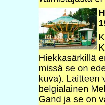
H
1
K
K
Hiekkasärkillä 
missä se on edel
kuva). Laitteen 
belgialainen Me
Gand ja se on v