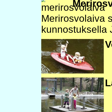
Merirosv
Merirosvolaiva s
kunnostuksella 
V
L