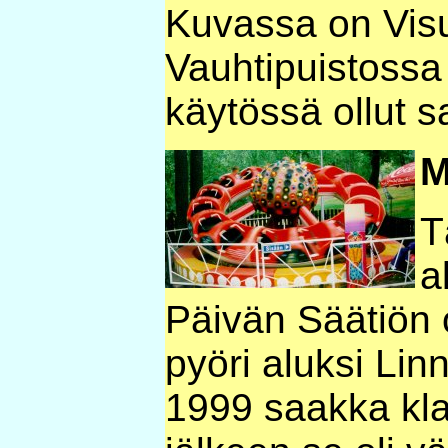
Kuvassa on Vis
Vauhtipuistoss
käytössä ollut s
M
T
a
Päivän Säätiön 
pyöri aluksi Li
1999 saakka kla