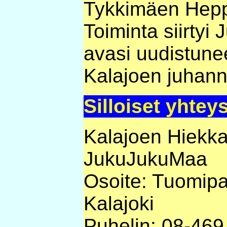
Tykkimäen Hepp
Toiminta siirtyi 
avasi uudistun
Kalajoen juhan
Silloiset yhtey
Kalajoen Hiekka
JukuJukuMaa
Osoite: Tuomipa
Kalajoki
Puhelin: 08-469