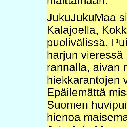
maittamaan.
JukuJukuMaa sij
Kalajoella, Kok
puolivälissä. Pu
harjun vieressä
rannalla, aivan 
hiekkarantojen 
Epäilemättä mi
Suomen huvipuis
hienoa maisema