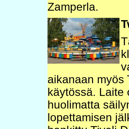
Zamperla.
T
T
k
v
aikanaan myös T
käytössä. Laite 
huolimatta säily
lopettamisen jäl