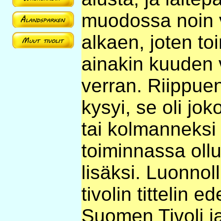
muodossa noin 
alkaen, joten to
ainakin kuuden
verran. Riippuen
kysyi, se oli jo
tai kolmanneksi
toiminnassa ollut
lisäksi. Luonno
tivolin tittelin 
Suomen Tivoli ja