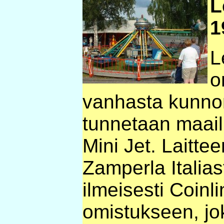
L
1
L
o
vanhasta kunnon
tunnetaan maail
Mini Jet. Laitte
Zamperla Italias
ilmeisesti Coinl
omistukseen, jo