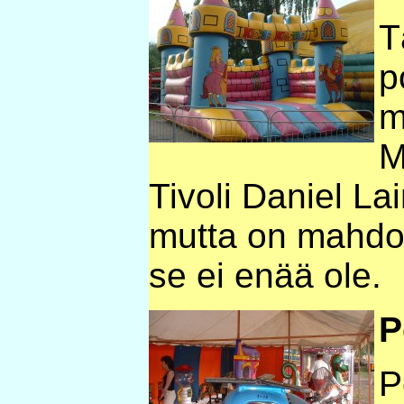
T
p
m
M
Tivoli Daniel La
mutta on mahdoll
se ei enää ole.
P
P