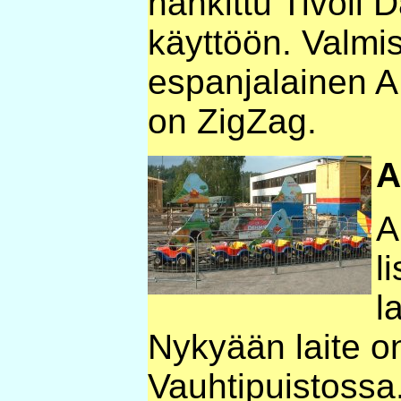
hankittu Tivoli 
käyttöön. Valmis
espanjalainen A.
on ZigZag.
A
A
l
l
Nykyään laite o
Vauhtipuistossa