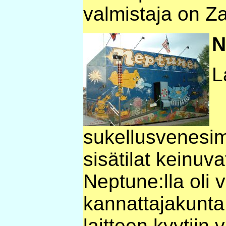
valmistaja on Z
N
L
sukellusvenesim
sisätilat keinuv
Neptune:lla oli 
kannattajakunta
laitteen kyytiin