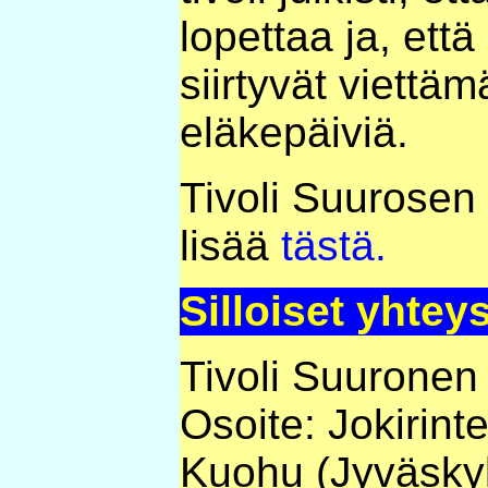
lopettaa ja, että
siirtyvät viettä
eläkepäiviä.
Tivoli Suurosen 
lisää
tästä.
Silloiset yhtey
Tivoli Suuronen
Osoite: Jokirint
Kuohu (Jyväskyl