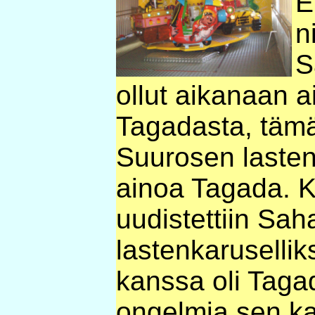
E
n
S
ollut aikanaan a
Tagadasta, tämä
Suurosen lasten
ainoa Tagada. K
uudistettiin Sah
lastenkaruselliks
kanssa oli Taga
ongelmia sen ka