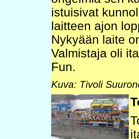
istuisivat kunno
laitteen ajon l
Nykyään laite o
Valmistaja oli i
Fun.
Kuva: Tivoli Suuro
T
T
i