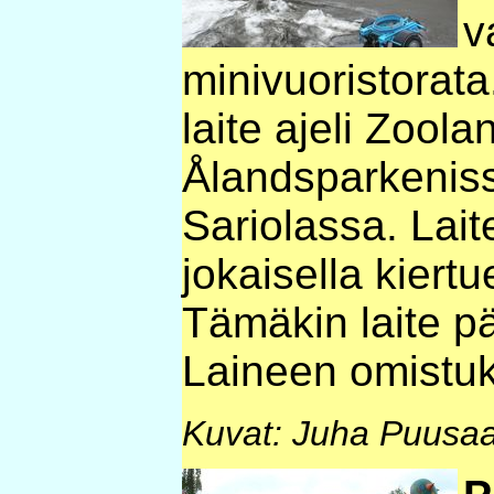
v
minivuoristorat
laite ajeli Zoola
Ålandsparkenissa
Sariolassa. Laite
jokaisella kiert
Tämäkin laite pä
Laineen omistu
Kuvat: Juha Puusaa