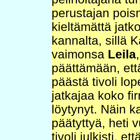
perustajan pois
kieltämättä jat
kannalta, sillä 
vaimonsa
Leila
päättämään, et
päästä tivoli lop
jatkajaa koko fir
löytynyt. Näin 
päätyttyä, heti
tivoli julkisti, ett