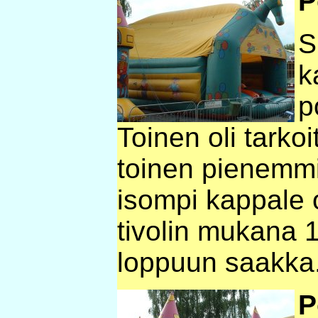
P
S
k
p
Toinen oli tarkoi
toinen pienemmil
isompi kappale o
tivolin mukana 1
loppuun saakka
P