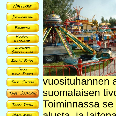
vuosituhannen a
suomalaisen tiv
Toiminnassa se 
alusta, ja laitep