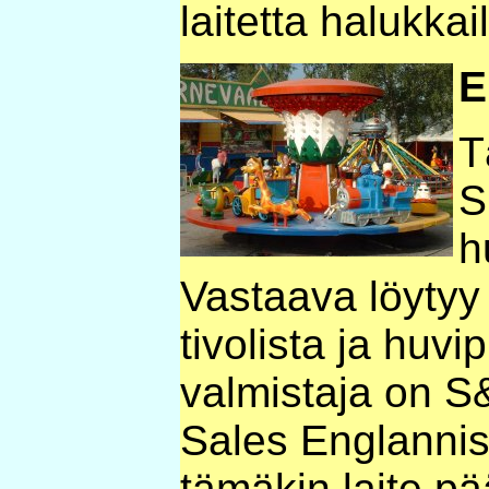
laitetta halukkail
E
T
S
h
Vastaava löytyy
tivolista ja huvi
valmistaja on
Sales Englannis
tämäkin laite pä