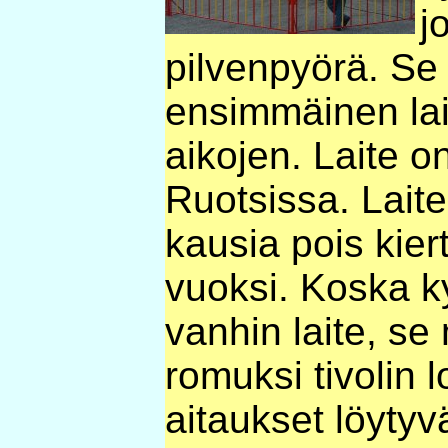
j
pilvenpyörä. Se 
ensimmäinen lai
aikojen. Laite o
Ruotsissa. Laite
kausia pois kier
vuoksi. Koska k
vanhin laite, s
romuksi tivolin l
aitaukset löyty