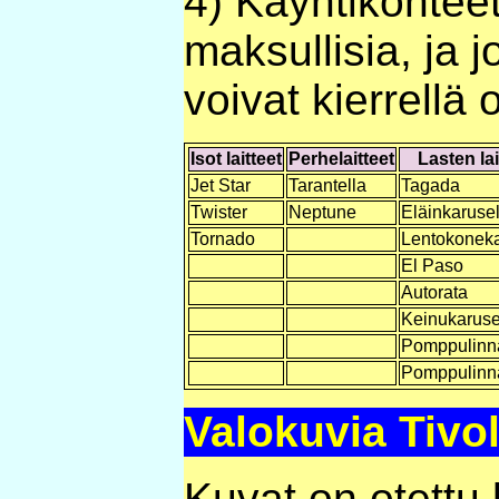
4) Käyntikohteet
maksullisia, ja 
voivat kierrellä
Isot laitteet
Perhelaitteet
Lasten lai
Jet Star
Tarantella
Tagada
Twister
Neptune
Eläinkarusel
Tornado
Lentokoneka
El Paso
Autorata
Keinukarusel
Pomppulinn
Pomppulinn
Valokuvia Tivo
Kuvat on otettu 