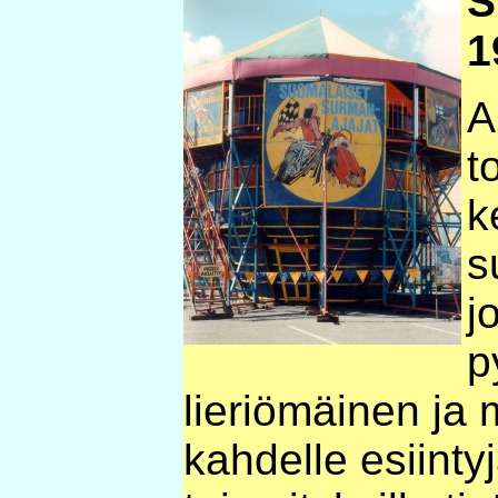
S
1
A
t
k
s
j
p
lieriömäinen ja
kahdelle esiintyj