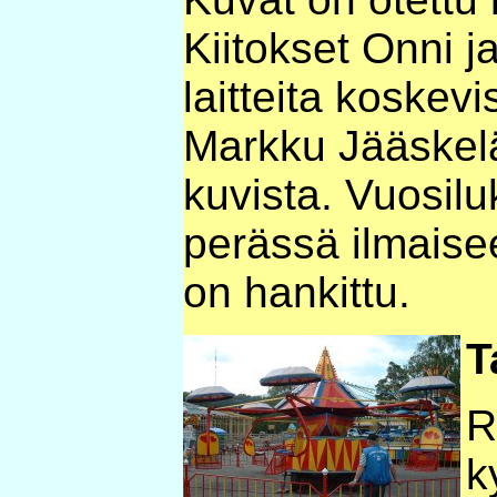
Kiitokset Onni j
laitteita koskevi
Markku Jääskelä
kuvista. Vuosilu
perässä ilmaisee
on hankittu.
T
R
k