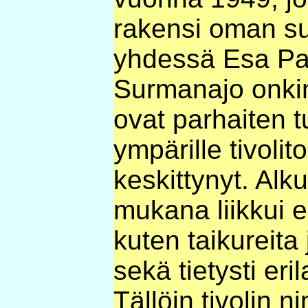
rakensi oman s
yhdessä Esa Pal
Surmanajo onkin
ovat parhaiten t
ympärille tivolit
keskittynyt. Al
mukana liikkui esi
kuten taikureita
sekä tietysti eril
Tällöin tivolin ni