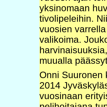
yksinomaan huvip
tivolipeleihin. Ni
vuosien varrell
valikoima. Jou
harvinaisuuksia, 
muualla päässyt
Onni Suuronen k
2014 Jyväskyläs
vuosinaan erity
pelihoitajana tu