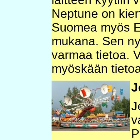
Neptune on kier
Suomea myös Eu
mukana. Sen nyk
varmaa tietoa. V
myöskään tietoa
J
J
v
P