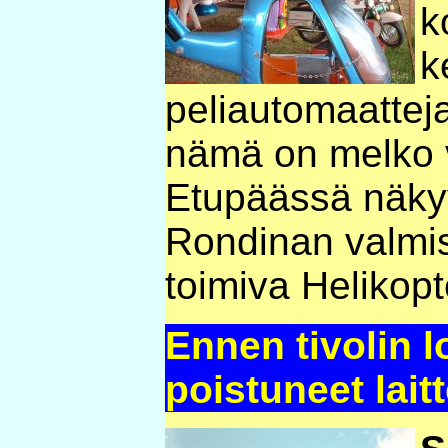
k
k
peliautomaatteja
nämä on melko 
Etupäässä näkyy
Rondinan valmis
toimiva Helikopte
Ennen tivolin l
poistuneet lait