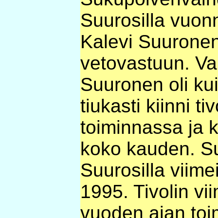
Suurosilla vuonn
Kalevi Suuronen 
vetovastuun. V
Suuronen oli ku
tiukasti kiinni ti
toiminnassa ja k
koko kauden. S
Suurosilla viim
1995. Tivolin vi
vuoden ajan toim