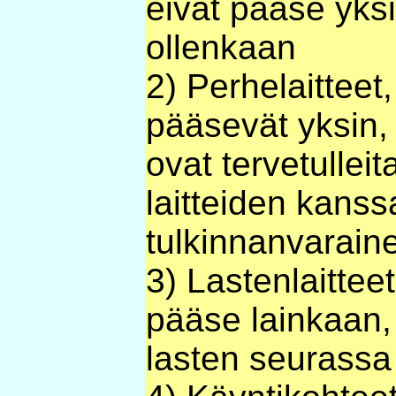
eivät pääse yksi
ollenkaan
2) Perhelaitteet,
pääsevät yksin,
ovat tervetulleit
laitteiden kanss
tulkinnanvarain
3) Lastenlaitteet
pääse lainkaan, 
lasten seurassa