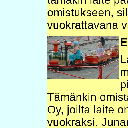
omistukseen, sil
vuokrattavana v
E
L
m
p
Tämänkin omista
Oy, joilta laite o
vuokraksi. Juna