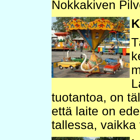
Nokkakiven Pilv
K
T
k
m
L
tuotantoa, on tä
että laite on ed
tallessa, vaikka t