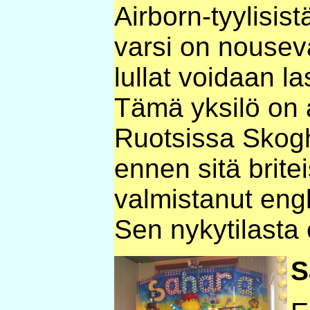
Airborn-tyylisistä
varsi on nouseva
lullat voidaan la
Tämä yksilö on 
Ruotsissa Skoghi
ennen sitä brite
valmistanut engl
Sen nykytilasta 
S