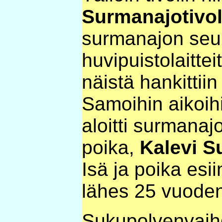
Surmanajotivol
surmanajon seur
huvipuistolaitte
näistä hankittii
Samoihin aikoih
aloitti surmana
poika,
Kalevi S
Isä ja poika esi
lähes 25 vuoden
Sukupolvenvaih