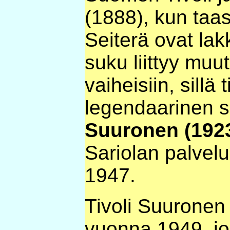
(1888), kun taa
Seiterä ovat lak
suku liittyy mu
vaiheisiin, sillä 
legendaarinen 
Suuronen (192
Sariolan palvel
1947.
Tivoli Suuronen
vuonna 1949, jo