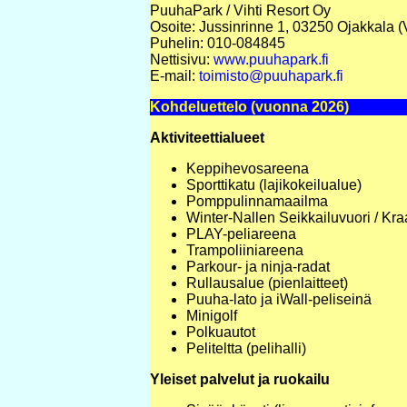
PuuhaPark / Vihti Resort Oy
Osoite: Jussinrinne 1, 03250 Ojakkala (V
Puhelin: 010-084845
Nettisivu:
www.puuhapark.fi
E-mail:
toimisto@puuhapark.fi
Kohdeluettelo (vuonna 2026)
Aktiviteettialueet
Keppihevosareena
Sporttikatu (lajikokeilualue)
Pomppulinnamaailma
Winter-Nallen Seikkailuvuori / Kra
PLAY-peliareena
Trampoliiniareena
Parkour- ja ninja-radat
Rullausalue (pienlaitteet)
Puuha-lato ja iWall-peliseinä
Minigolf
Polkuautot
Peliteltta (pelihalli)
Yleiset palvelut ja ruokailu