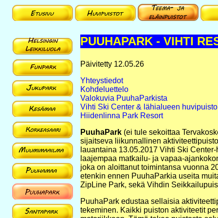
PUUHAPARK - VIHTI R
Päivitetty 12.05.26
Yhteystiedot
Kohdeluettelo
Valokuvia PuuhaParkista
Vihti Ski Center & lähialueen huvipuistol
Hiidenlinna Park Resort
PuuhaPark
(ei tule sekoittaa Tervako
sijaitseva liikunnallinen aktiviteettipuist
lauantaina 13.05.2017 Vihti Ski Center-
laajempaa matkailu- ja vapaa-ajankokonai
joka on aloittanut toimintansa vuonna 20
etenkin ennen PuuhaParkia useita muita 
ZipLine Park, sekä Vihdin Seikkailupuis
PuuhaPark edustaa sellaisia aktiviteett
tekeminen. Kaikki puiston aktiviteetit 