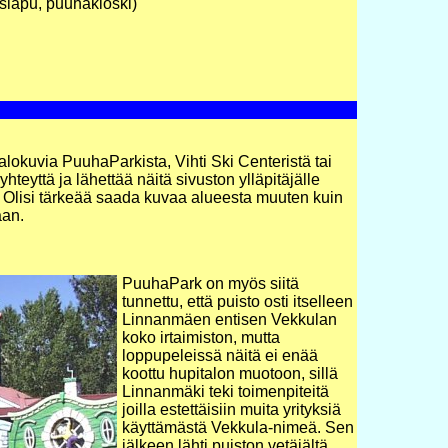
nsiapu, puuhakioski)
alokuvia PuuhaParkista, Vihti Ski Centeristä tai
yhteyttä ja lähettää näitä sivuston ylläpitäjälle
. Olisi tärkeää saada kuvaa alueesta muuten kuin
aan.
PuuhaPark on myös siitä
tunnettu, että puisto osti itselleen
Linnanmäen entisen Vekkulan
koko irtaimiston, mutta
loppupeleissä näitä ei enää
koottu hupitalon muotoon, sillä
Linnanmäki teki toimenpiteitä
joilla estettäisiin muita yrityksiä
käyttämästä Vekkula-nimeä. Sen
jälkeen lähti puiston vetäjältä