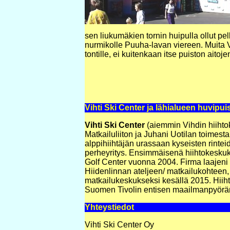
sen liukumäkien tornin huipulla ollut pe
nurmikolle Puuha-lavan viereen. Muita V
tontille, ei kuitenkaan itse puiston aitoje
Vihti Ski Center ja lähialueen huvipuis
Vihti Ski Center
(aiemmin Vihdin hiiht
Matkailuliiton ja Juhani Uotilan toimes
alppihiihtäjän urassaan kyseisten rinte
perheyritys. Ensimmäisenä hiihtokeskuk
Golf Center vuonna 2004. Firma laajeni
Hiidenlinnan ateljeen/ matkailukohteen, 
matkailukeskukseksi kesällä 2015. Hiiht
Suomen Tivolin entisen maailmanpyörä
Yhteystiedot
Vihti Ski Center Oy