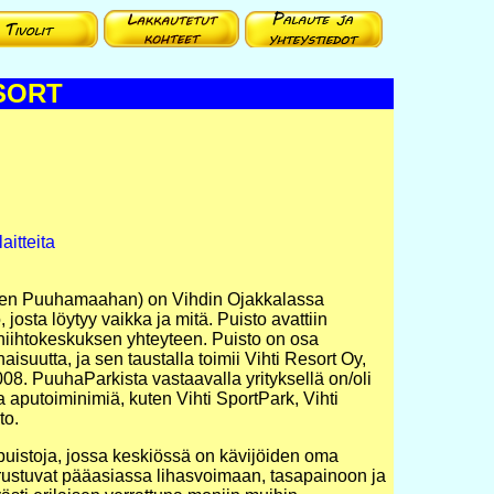
ESORT
aitteita
sken Puuhamaahan) on Vihdin Ojakkalassa
o, josta löytyy vaikka ja mitä. Puisto avattiin
hiihtokeskuksen yhteyteen. Puisto on osa
suutta, ja sen taustalla toimii Vihti Resort Oy,
08. PuuhaParkista vastaavalla yrityksellä on/oli
aputoiminimiä, kuten Vihti SportPark, Vihti
to.
ipuistoja, jossa keskiössä on kävijöiden oma
perustuvat pääasiassa lihasvoimaan, tasapainoon ja