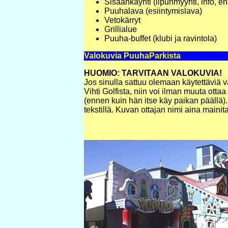
Sisäänkäynti (lipunmyynti, info, e
Puuhalava (esiintymislava)
Vetokärryt
Grillialue
Puuha-buffet (klubi ja ravintola)
Valokuvia PuuhaParkista
HUOMIO: TARVITAAN VALOKUVIA!
Jos sinulla sattuu olemaan käytettäviä v
Vihti Golfista, niin voi ilman muuta ottaa 
(ennen kuin hän itse käy paikan päällä)
tekstillä. Kuvan ottajan nimi aina mainit