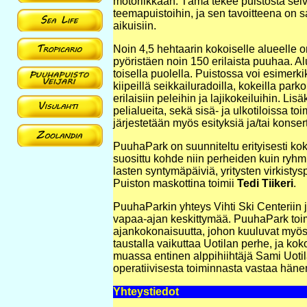
motoriikkaan. Tämä tekee puistosta selv
teemapuistoihin, ja sen tavoitteena on sa
aikuisiin.
Noin 4,5 hehtaarin kokoiselle alueelle on
pyöristäen noin 150 erilaista puuhaa. Al
toisella puolella. Puistossa voi esimerk
kiipeillä seikkailuradoilla, kokeilla parko
erilaisiin peleihin ja lajikokeiluihin. Li
pelialueita, sekä sisä- ja ulkotiloissa to
järjestetään myös esityksiä ja/tai konser
PuuhaPark on suunniteltu erityisesti kok
suosittu kohde niin perheiden kuin ryhm
lasten syntymäpäiviä, yritysten virkistysp
Puiston maskottina toimii
Tedi Tiikeri
.
PuuhaParkin yhteys Vihti Ski Centeriin j
vapaa-ajan keskittymää. PuuhaPark toim
ajankokonaisuutta, johon kuuluvat myös 
taustalla vaikuttaa Uotilan perhe, ja 
muassa entinen alppihiihtäjä Sami Uotila
operatiivisesta toiminnasta vastaa häne
Yhteystiedot