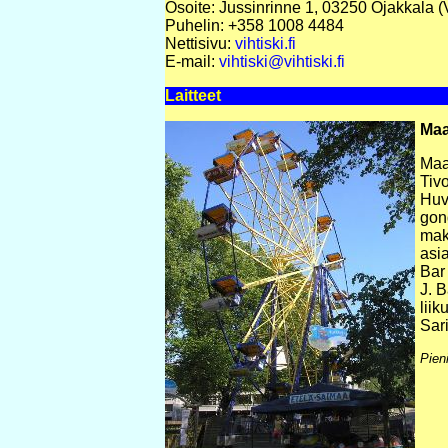
Osoite: Jussinrinne 1, 03250 Ojakkala (V
Puhelin: +358 1008 4484
Nettisivu:
vihtiski.fi
E-mail:
vihtiski@vihtiski.fi
Laitteet
Maa
Maa
Tiv
Huv
gond
mak
asia
Bar
J. 
liik
Sari
Pien