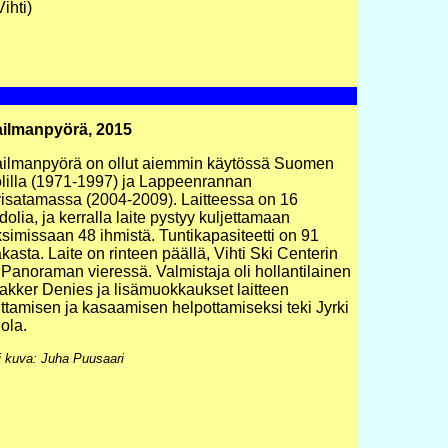
ihti)
ilmanpyörä, 2015
ilmanpyörä on ollut aiemmin käytössä Suomen
olilla (1971-1997) ja Lappeenrannan
isatamassa (2004-2009). Laitteessa on 16
olia, ja kerralla laite pystyy kuljettamaan
simissaan 48 ihmistä. Tuntikapasiteetti on 91
kasta. Laite on rinteen päällä, Vihti Ski Centerin
 Panoraman vieressä. Valmistaja oli hollantilainen
Bakker Denies ja lisämuokkaukset laitteen
uttamisen ja kasaamisen helpottamiseksi teki Jyrki
ola.
i kuva: Juha Puusaari