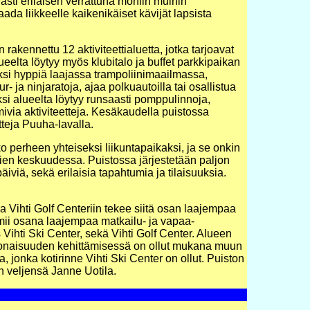
ästi erilaisen verrattuna moniin muihin
ada liikkeelle kaikenikäiset kävijät lapsista
 rakennettu 12 aktiviteettialuetta, jotka tarjoavat
ueelta löytyy myös klubitalo ja buffet parkkipaikan
iksi hyppiä laajassa trampoliinimaailmassa,
ur- ja ninjaratoja, ajaa polkuautoilla tai osallistua
säksi alueelta löytyy runsaasti pomppulinnoja,
imivia aktiviteetteja. Kesäkaudella puistossa
tteja Puuha-lavalla.
o perheen yhteiseksi liikuntapaikaksi, ja se onkin
ien keskuudessa. Puistossa järjestetään paljon
äiviä, sekä erilaisia tapahtumia ja tilaisuuksia.
a Vihti Golf Centeriin tekee siitä osan laajempaa
ii osana laajempaa matkailu- ja vapaa-
Vihti Ski Center, sekä Vihti Golf Center. Alueen
kokonaisuuden kehittämisessä on ollut mukana muun
, jonka kotirinne Vihti Ski Center on ollut. Puiston
n veljensä Janne Uotila.