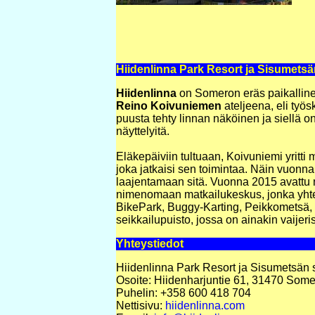
Hiidenlinna Park Resort ja Sisumetsä
Hiidenlinna
on Someron eräs paikalline
Reino Koivuniemen
ateljeena, eli työs
puusta tehty linnan näköinen ja siellä o
näyttelyitä.
Eläkepäiviin tultuaan, Koivuniemi yritt
joka jatkaisi sen toimintaa. Näin vuonna
laajentamaan sitä. Vuonna 2015 avatt
nimenomaan matkailukeskus, jonka yhtey
BikePark, Buggy-Karting, Peikkometsä
seikkailupuisto, jossa on ainakin vaijeri
Yhteystiedot
Hiidenlinna Park Resort ja Sisumetsän s
Osoite: Hiidenharjuntie 61, 31470 Som
Puhelin: +358 600 418 704
Nettisivu:
hiidenlinna.com