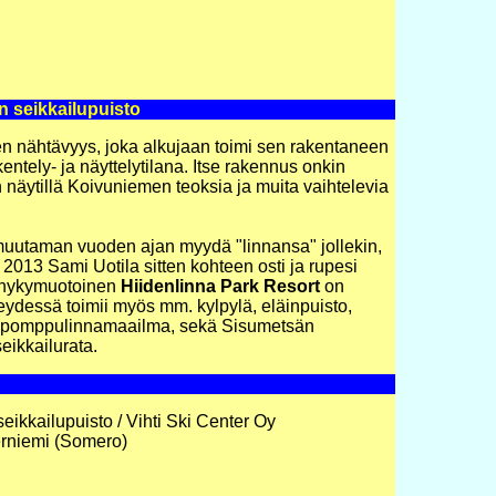
n seikkailupuisto
n nähtävyys, joka alkujaan toimi sen rakentaneen
kentely- ja näyttelytilana. Itse rakennus onkin
n näytillä Koivuniemen teoksia ja muita vaihtelevia
i muutaman vuoden ajan myydä "linnansa" jollekin,
 2013 Sami Uotila sitten kohteen osti ja rupesi
u nykymuotoinen
Hiidenlinna Park Resort
on
dessä toimii myös mm. kylpylä, eläinpuisto,
, pomppulinnamaailma, sekä Sisumetsän
seikkailurata.
eikkailupuisto / Vihti Ski Center Oy
erniemi (Somero)