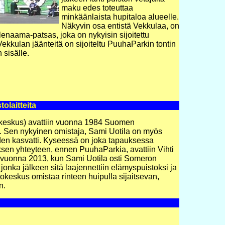
maku edes toteuttaa
minkäänlaista hupitaloa alueelle.
Näkyvin osa entistä Vekkulaa, on
llenaama-patsas, joka on nykyisin sijoitettu
ekkulan jäänteitä on sijoiteltu PuuhaParkin tontin
n sisälle.
tolaitteita
okeskus) avattiin vuonna 1984 Suomen
ta. Sen nykyinen omistaja, Sami Uotila on myös
iden kasvatti. Kyseessä on joka tapauksessa
sen yhteyteen, ennen PuuhaParkia, avattiin Vihti
 vuonna 2013, kun Sami Uotila osti Someron
jonka jälkeen sitä laajennettiin elämyspuistoksi ja
okeskus omistaa rinteen huipulla sijaitsevan,
n.